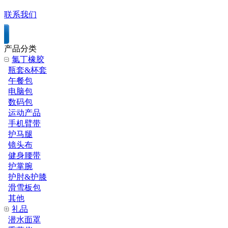
联系我们
产品分类
氯丁橡胶
瓶套&杯套
午餐包
电脑包
数码包
运动产品
手机臂带
护马腿
镜头布
健身腰带
护掌腕
护肘&护膝
滑雪板包
其他
礼品
潜水面罩