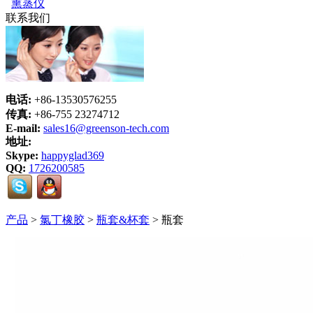
熏蒸仪
联系我们
电话:
+86-13530576255
传真:
+86-755 23274712
E-mail:
sales16@greenson-tech.com
地址:
Skype:
happyglad369
QQ:
1726200585
产品
>
氯丁橡胶
>
瓶套&杯套
> 瓶套